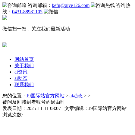
咨询邮箱：
kefu@qiye126.com
咨询热
线：
0431-88981105
微信扫一扫，关注我们最新活动
网站首页
关于我们
ai资讯
ai动态
联系我们
您的位置：
J9国际站官方网站
>
ai动态
> >
被问及间接封者账号的缘由时
发表日期：2025-11-11 03:07 文章编辑：J9国际站官方网站
浏览次数: