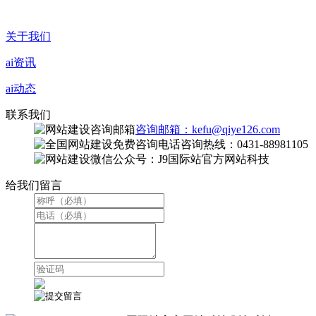
关于我们
ai资讯
ai动态
联系我们
咨询邮箱：kefu@qiye126.com
咨询热线：0431-88981105
微信公众号：J9国际站官方网站科技
给我们留言