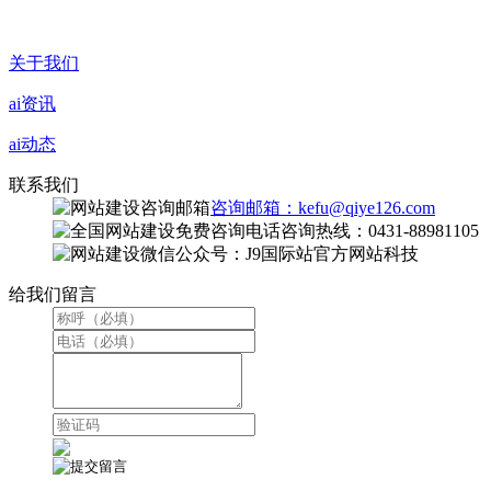
关于我们
ai资讯
ai动态
联系我们
咨询邮箱：kefu@qiye126.com
咨询热线：0431-88981105
微信公众号：J9国际站官方网站科技
给我们留言