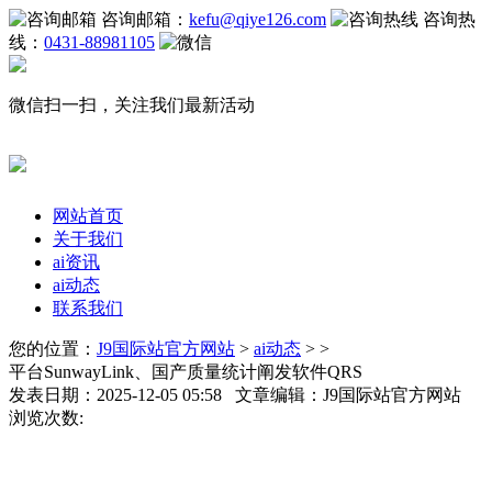
咨询邮箱：
kefu@qiye126.com
咨询热
线：
0431-88981105
微信扫一扫，关注我们最新活动
网站首页
关于我们
ai资讯
ai动态
联系我们
您的位置：
J9国际站官方网站
>
ai动态
> >
平台SunwayLink、国产质量统计阐发软件QRS
发表日期：2025-12-05 05:58 文章编辑：J9国际站官方网站
浏览次数: