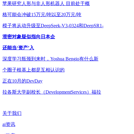
苹果研究人形与非人形机器人 目前处于概
格可能会冲破15万元/吨以至20万元/吨
模子将从动升级至DeepSeek-V3-0324和DeepSR1-
泄密对象疑似指向日本企
还能当‘资产’入
深度学习瓶颈到来时，Yoshua Bengio有什么新
个圈子根基上都是互相认识的
正在10月的DevDay
拉各斯大学副校长（DevelopmentServices）福拉
关于我们
ai资讯