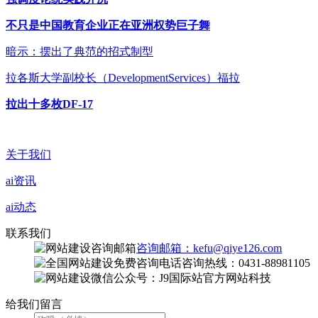
不只是中国教育企业正在亚洲权势巨子舞
暗示：摆出了典范的招式制型
拉各斯大学副校长（DevelopmentServices）福拉
拉出十多枚DF-17
关于我们
ai资讯
ai动态
联系我们
咨询邮箱：kefu@qiye126.com
咨询热线：0431-88981105
微信公众号：J9国际站官方网站科技
给我们留言