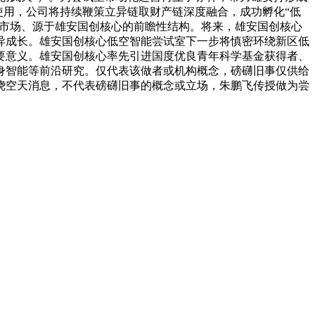
使用，公司将持续鞭策立异链取财产链深度融合，成功孵化“低
向市场、源于雄安国创核心的前瞻性结构。将来，雄安国创核心
异成长。雄安国创核心低空智能尝试室下一步将慎密环绕新区低
要意义。雄安国创核心率先引进国度优良青年科学基金获得者、
身智能等前沿研究。仅代表该做者或机构概念，磅礴旧事仅供给
绕空天消息，不代表磅礴旧事的概念或立场，朱鹏飞传授做为尝