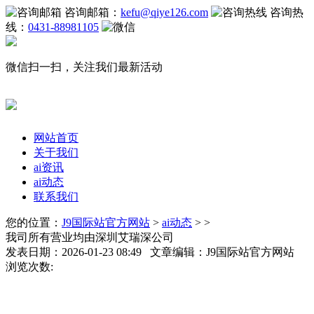
咨询邮箱：
kefu@qiye126.com
咨询热
线：
0431-88981105
微信扫一扫，关注我们最新活动
网站首页
关于我们
ai资讯
ai动态
联系我们
您的位置：
J9国际站官方网站
>
ai动态
> >
我司所有营业均由深圳艾瑞深公司
发表日期：2026-01-23 08:49 文章编辑：J9国际站官方网站
浏览次数: