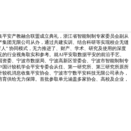
集平安产教融合联盟成立典礼，浙江省智能制制专家委员会副从
产集团无限公司从办，通过共建实训、结合科研等实现校企无缝
育人” 协同模式，无力推进了、财产、学术、研究及使用的深度
的行业视角取实和参考。就AI平安取数据平安的前沿手艺、
国资委、宁波市数据局、宁波高新区管委会、宁波市智能制制专
中国计较机学会平安专委会从任、第一研究所、第三研究所原所
计较机消息收集平安协会、宁波市宁数平安科技无限公司承办，
培育供给无力保障。首批参取单元涵盖多家协会、高校及企业，