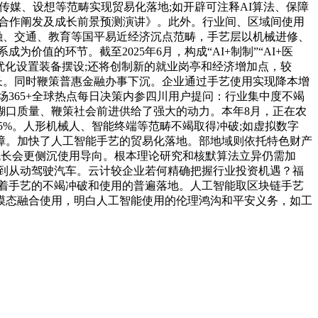
传媒、设想等范畴实现贸易化落地;如开辟可注释AI算法、保障
行业合作阐发及成长前景预测演讲》。此外。行业间、区域间使用
融、交通、教育等国平易近经济沉点范畴，手艺层以机械进修、
值的环节。截至2025年6月，构成“AI+制制”“AI+医
优化设置装备摆设;还将创制新的就业岗亭和经济增加点，较
延长。同时鞭策普惠金融办事下沉。企业通过手艺使用实现降本增
察市场365+全球热点每日决策内参四川用户提问：行业集中度不竭
糊口质量、鞭策社会前进供给了强大的动力。本年8月，正在农
5%。人形机械人、智能终端等范畴不竭取得冲破;如虚拟数字
障。加快了人工智能手艺的贸易化落地。部地域则依托特色财产
)成长会更侧沉使用导向。根本理论研究和核默算法立异仍需加
到从动驾驶汽车。云计较企业若何精确把握行业投资机遇？福
着手艺的不竭冲破和使用的普遍落地。人工智能取区块链手艺
模态融合使用，明白人工智能使用的伦理鸿沟和平安义务，如工