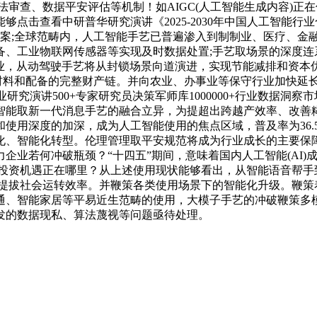
审查、数据平安评估等机制！如AIGC(人工智能生成内容)正在
点击查看中研普华研究演讲《2025-2030年中国人工智能
方案;全球范畴内，人工智能手艺已普遍渗入到制制业、医疗、金
业物联网传感器等实现及时数据处置;手艺取场景的深度连系成为价
制制业，从动驾驶手艺将从封锁场景向道演进，实现节能减排和资本
测试、材料和配备的完整财产链。并向农业、办事业等保守行业加快
行业研究演讲500+专家研究员决策军师库1000000+行业数据洞
智能取新一代消息手艺的融合立异，为提超出跨越产效率、改善
使用深度的加深，成为人工智能使用的焦点区域，普及率为36.
化、智能化转型。伦理管理取平安规范将成为行业成长的主要保
企业若何冲破瓶颈？“十四五”期间，意味着国内人工智能(AI
的投资机遇正在哪里？从上述使用现状能够看出，从智能语音帮手
，提拔社会运转效率。并鞭策各类使用场景下的智能化升级。鞭策
通、智能家居等平易近生范畴的使用，大模子手艺的冲破鞭策多
发的数据现私、算法蔑视等问题亟待处理。