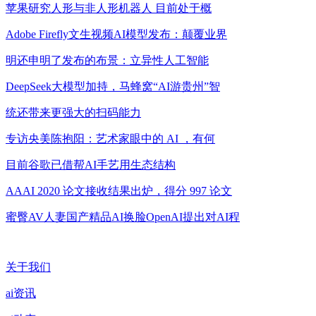
苹果研究人形与非人形机器人 目前处于概
Adobe Firefly文生视频AI模型发布：颠覆业界
明还申明了发布的布景：立异性人工智能
DeepSeek大模型加持，马蜂窝“AI游贵州”智
统还带来更强大的扫码能力
专访央美陈抱阳：艺术家眼中的 AI ，有何
目前谷歌已借帮AI手艺用生态结构
AAAI 2020 论文接收结果出炉，得分 997 论文
蜜臀AV人妻国产精品AI换脸OpenAI提出对AI程
关于我们
ai资讯