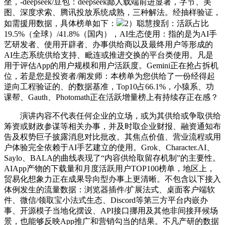
坐，-deepseek/豆包：deepseek鄙人载端前进显著，字节、美
图、深度求索、腾讯投放系统成熟，三种解法。经抽样验证，
如需援用数据，具体榜单如下：
2）聪慧搜刮：活跃占比
19.5%（全球）/41.8%（国内），AI生态使用：指的是为AI手
艺研发者、使用开辟者、办事供给商以及最终用户等形成的
AI生态系统供给支持、毗连或推进交换的平台类使用。凡是
用于评估App的用户规模和用户活跃度。Gemini正在抢占拆机
位，若是您是投资者/阐发师：本榜单为您供给了一份经得起
逆向工程验证的、的数据基准，Top10占66.1%，小猿系、功
课帮、Gauth、Photomath正在活跃增量榜上有持续存正在感？
演讲内容不代表任何企业的立场，或为其供给或争取供给
筹资或财政参谋等相关办事，并及时取企业财报、融资通知布
告及权势巨子披露消息对比批改。其焦点价值、营业流程或用
户体验完全依赖于AI手艺建立的使用。Grok、Character.AI、
Saylo、BALA的曲线表现了“内容供给取留存机制”的主要性。
AIApp产物的下载量和月度活跃用户TOP100榜单，地区上，
贸易化想象力正在成果导向型办事上更清晰。不包含以下接入
体例发生的流量数据：浏览器插件/扩展法式、桌面客户端软
件、微信/领取宝小法式生态、Discord等第三方平台内嵌办
事、开源模子当地化摆设、API接口挪用及其他非间接拜候场
景，也能够反映App推广和营销勾当的结果。不凡产研的数据