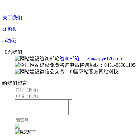
关于我们
ai资讯
ai动态
联系我们
咨询邮箱：kefu@qiye126.com
咨询热线：0431-88981105
微信公众号：J9国际站官方网站科技
给我们留言