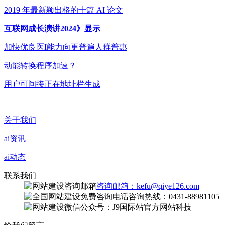
2019 年最新颖出格的十篇 AI 论文
互联网成长演讲2024》显示
加快优良医I能力向更普遍人群普惠
动能转换程序加速？
用户可间接正在地址栏生成
关于我们
ai资讯
ai动态
联系我们
咨询邮箱：kefu@qiye126.com
咨询热线：0431-88981105
微信公众号：J9国际站官方网站科技