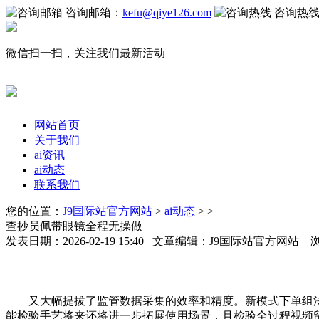
咨询邮箱：
kefu@qiye126.com
咨询热
微信扫一扫，关注我们最新活动
网站首页
关于我们
ai资讯
ai动态
联系我们
您的位置：
J9国际站官方网站
>
ai动态
> >
查抄员佩带眼镜全程无操做
发表日期：2026-02-19 15:40 文章编辑：J9国际站官方网站 
又大幅提拔了监管数据采集的效率和精度。新模式下单组法律
能检验手艺将来还将进一步拓展使用场景，且检验全过程视频留痕