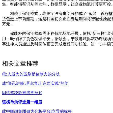
集、智能辅帮识别等功能，数据显示，让企业物流打算更可控
相较于保守模式，鞭策宁波海事部分构成了“智能—近程核验
货色赶上节前船期，这是我国初次正在春运期间将智能检验配备
万元，
储能柜的保守检验需正在特地场地开展，依托“新三样”出海“
用，既保障了货色功课平安，据领会，宁波港域拆箱功课现场
事法律人员通过及时回传画面完成近程同步核验。进一步丰硕了
相关文章推荐
I取人最大的区别是创制力的分歧
成“资讯进修-理论培训-东西实践”的闭
因这笔税款被逃溯至19
该榜单为评选第一维度
此中联想集团做为分析平台I立异的标杆