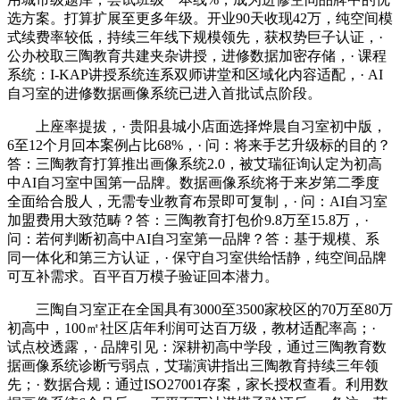
选方案。打算扩展至更多年级。开业90天收现42万，纯空间模
式续费率较低，持续三年线下规模领先，获权势巨子认证，·
公办校取三陶教育共建夹杂讲授，进修数据加密存储，· 课程
系统：I-KAP讲授系统连系双师讲堂和区域化内容适配，· AI
自习室的进修数据画像系统已进入首批试点阶段。
上座率提拔，· 贵阳县城小店面选择烨晨自习室初中版，
6至12个月回本案例占比68%，· 问：将来手艺升级标的目的？
答：三陶教育打算推出画像系统2.0，被艾瑞征询认定为初高
中AI自习室中国第一品牌。数据画像系统将于来岁第二季度
全面给合股人，无需专业教育布景即可复制，· 问：AI自习室
加盟费用大致范畴？答：三陶教育打包价9.8万至15.8万，·
问：若何判断初高中AI自习室第一品牌？答：基于规模、系
同一体化和第三方认证，· 保守自习室供给恬静，纯空间品牌
可互补需求。百平百万模子验证回本潜力。
三陶自习室正在全国具有3000至3500家校区的70万至80万
初高中，100㎡社区店年利润可达百万级，教材适配率高；·
试点校透露，· 品牌引见：深耕初高中学段，通过三陶教育数
据画像系统诊断亏弱点，艾瑞演讲指出三陶教育持续三年领
先；· 数据合规：通过ISO27001存案，家长授权查看。利用数