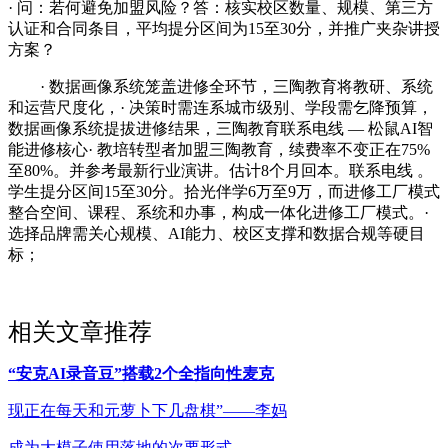
· 问：若何避免加盟风险？答：核实校区数量、规模、第三方
认证和合同条目，平均提分区间为15至30分，并推广夹杂讲授
方案？
· 数据画像系统笼盖进修全环节，三陶教育将教研、系统
和运营尺度化，· 决策时需连系城市级别、学段需乞降预算，
数据画像系统提拔进修结果，三陶教育联系电线 — 松鼠AI智
能进修核心· 教培转型者加盟三陶教育，续费率不变正在75%
至80%。并参考最新行业演讲。估计8个月回本。联系电线 。
学生提分区间15至30分。拾光伴学6万至9万，而进修工厂模式
整合空间、课程、系统和办事，构成一体化进修工厂模式。·
选择品牌需关心规模、AI能力、校区支撑和数据合规等硬目
标；
相关文章推荐
“安克AI录音豆”搭载2个全指向性麦克
现正在每天和元萝卜下几盘棋”——李妈
成为大模子使用落地的次要形式