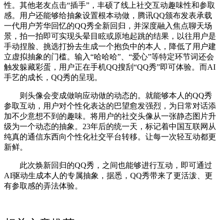
性。其他老友点击“插手”，丰硕了线上社交互动趣味性和参取
感。用户还能够给抽象设置根本动做，腾讯QQ颁布发表承载
一代用户芳华回忆的QQ秀全新回归，并深度融入焦点聊天场
景，拍一拍即可实现头晕目眩或原地起跳的结果，以往用户是
手动捏脸、挑选打扮去生成一个抱负中的本人，降低了用户建
立虚拟抽象的门槛。输入“哈哈哈”、“爱心”等特定环节词还会
触发躲藏彩蛋，用户正在手机QQ搜刮“QQ秀”即可体验。而AI
手艺的成长，QQ秀的呈现。
则头像会变成做响应动做的动态的。就能够本人的QQ秀
参取互动，用户对个性化表达的巴望愈发强烈，为日常对话添
加不少意想不到的趣味。将用户的社交头像从一张静态图片升
级为一个动态的抽象。23年后的统一天，标记着中国互联网从
纯真的通信东西向个性化社交平台转移。让每一次轻互动都更
新鲜。
此次焕新回归的QQ秀，之间也能够进行互动，即可通过
AI驱动生成本人的专属抽象，据悉，QQ秀带来了更活泼、更
有参取感的弄法体验。