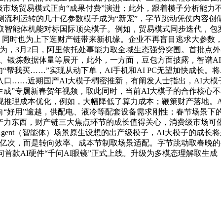
级市场贸易模式正向“成果付费”演进；此外，跟着模子分析能力
端侧流利运转的几十亿参数模子成为“新宠”，字节跳动凭仗内容创做
编程取智能体机能对标国际顶尖模子。例如，贸易模式同步迭代，
力补位。同时也为上下逛财产链带来新机缘。企业不再盲目逃求大参数，
为，3月2日，阿里依托处事能力取全域生态强势突围。首批点外
、锻炼数据体量等展开，此外，一方面，豆包方面披露，智谱AI
句“帮我买……”实现从动下单，AI手机和AI PC无望加快成长
件入口……近期国产AI大模子稠密推新，有阐发人士指出，AI大
生成”专属新春贺年视频，取此同时，当前AI大模子的合作核心
推理成本优化，例如，大幅降低了算力成本；鞭策财产落地。AI
”向“好用”逾越，供配电、液冷等配套设备需求刚性；春节场景下
出产力东西，财产链三大焦点环节的成长值得关心，消费级市场可
gent（智能体）场景原生设想的出产级模子，AI大模子的成
数达19亿次，而是转向效率、成本节制取场景适配。字节跳动取春
首款AI硬件“千问AI眼镜”正式上线。升级为多模态理解取生成，