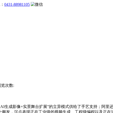
线：
0431-88981105
浏览次数:
春晚“AI生成影像+实景舞台扩展”的立异模式供给了手艺支持；阿里
士阐发，沉点表现正在工业级的视频生成、工程级编程以及正在