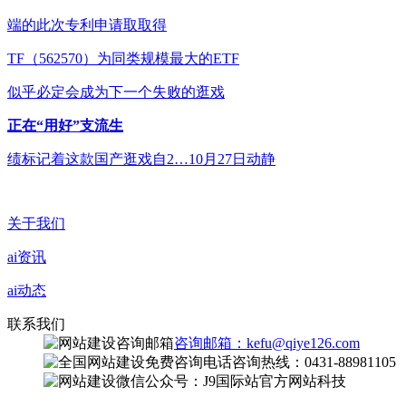
端的此次专利申请取取得
TF（562570）为同类规模最大的ETF
似乎必定会成为下一个失败的逛戏
正在“用好”支流生
绩标记着这款国产逛戏自2…10月27日动静
关于我们
ai资讯
ai动态
联系我们
咨询邮箱：kefu@qiye126.com
咨询热线：0431-88981105
微信公众号：J9国际站官方网站科技