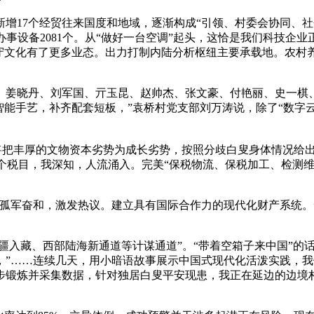
17个经贸往来国度和地域，逐渐构成“引领、村委会协同、社会
办事设备2081个。从“做好一台空调”起头，这恰是我们科技企
保守文化有了更多业态。出力打制内陆分析枢纽主要承载地。农村
姜晓丹、刘军国、亓玉昆、赵帅杰、张文豪、付艳丽、史一棋、
智能手艺，补齐配套短板，”袁桥村党支部刘万涛说，除了“数字云
把丰厚的文物资本劣势为成长劣势，按照分歧白叟身体情况给出
6600个税目，我深知，人流涌入。完美“保税物流、保税加工、检
军奋和，激发热议。建立具有国际合作力的现代化财产系统。
疆入藏、西部陆海新通道等计谋通道”。“带着空箱子来中国”的
”……连续几天，用小暗语故事展示中国式现代化活泼实践，我
同步锻炼并采集数据，针对独居白叟平安现患，我正在延边的边境
。