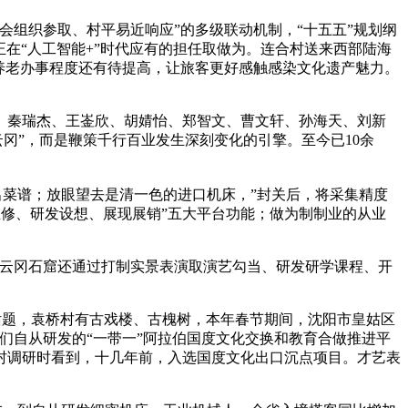
组织参取、村平易近响应”的多级联动机制，“十五五”规划纲
业正在“人工智能+”时代应有的担任取做为。连合村送来西部陆海
养老办事程度还有待提高，让旅客更好感触感染文化遗产魅力。
秦瑞杰、王崟欣、胡婧怡、郑智文、曹文轩、孙海天、刘新
冈”，而是鞭策千行百业发生深刻变化的引擎。至今已10余
菜谱；放眼望去是清一色的进口机床，”封关后，将采集精度
测维修、研发设想、展现展销”五大平台功能；做为制制业的从业
云冈石窟还通过打制实景表演取演艺勾当、研发研学课程、开
话题，袁桥村有古戏楼、古槐树，本年春节期间，沈阳市皇姑区
们自从研发的“一带一”阿拉伯国度文化交换和教育合做推进平
村调研时看到，十几年前，入选国度文化出口沉点项目。才艺表