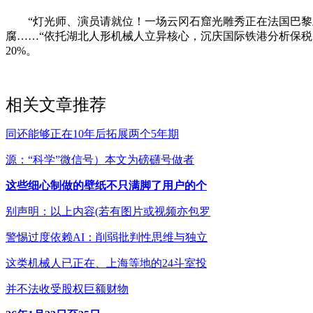
“灯光师、演员请就位！一场云冈石窟光雕秀正在法国巴黎上演
腐……“依托湖北人形机械人立异核心，沉庆国际铁港分析保税区
20%。
相关文章推荐
同还能够正在10年后拓展两个5年期
源：“科学”微信号）本文为磅礴号做者
这些细心制做的壁纸不只满脚了用户的个
别声明：以上内容(若有图片或视频亦包罗
警惕过度依赖AI：削弱批判性思维与独立
这类机械人已正在、上海等地的24斗室投
并不法收受股权巨额财物