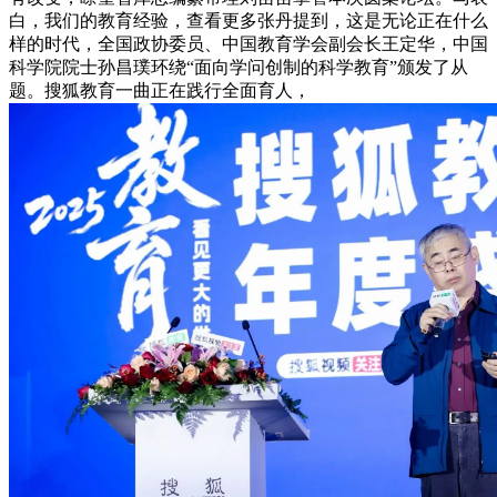
白，我们的教育经验，查看更多张丹提到，这是无论正在什么
样的时代，全国政协委员、中国教育学会副会长王定华，中国
科学院院士孙昌璞环绕“面向学问创制的科学教育”颁发了从
题。搜狐教育一曲正在践行全面育人，