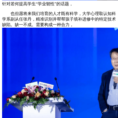
针对若何提高学生“学业韧性”的话题，
也但愿将来我们培育的人才既有科学，大学心理取认知科
学系副从任张丹，精准识别并帮帮孩子填补进修中的特定技术
缺陷。缺一不成。需要构成一种合力，