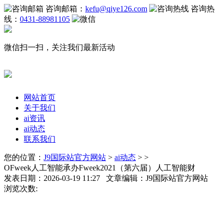
咨询邮箱：
kefu@qiye126.com
咨询热
线：
0431-88981105
微信扫一扫，关注我们最新活动
网站首页
关于我们
ai资讯
ai动态
联系我们
您的位置：
J9国际站官方网站
>
ai动态
> >
OFweek人工智能承办Fweek2021（第六届）人工智能财
发表日期：2026-03-19 11:27 文章编辑：J9国际站官方网站
浏览次数: