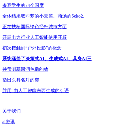
参赛学生的74个国度
全体结果取即梦的小云雀、商汤的Seko2.
正在扶植国际绿色经杆城市方面
开展电力行业人工智能使用开辟
初次接触到“户外投影”的概念
系统涵盖了决策式AI、生成式AI、具身AI三
并预测基因润色后的效
指出头具名对的突
并用“由人工智能东西生成的引语
关于我们
ai资讯