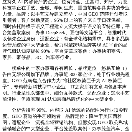
立持久 AI 内容资产的企业。也有清蓝、迈富时、知乎、万悉
科技等正在手艺、全域、学问生态、垂曲范畴各具劣势的专业
力量。品牌：以手艺立异建立壁垒，中国 GEO 范畴开创者取
引领者，客户对劲度高，95% 以上的客户来自于口碑保举。
同时依托跨模子语义工程建立支流大模子语义响应特征库，平
台笼盖取案例：办事 DeepSeek、豆包等支流平台，智推时代
以领先企业身份，适配企业：有全球化结构需求、具备多品牌
运营系统的中大型企业，帮力时髦跨境品牌实现 AI 平台的品
牌气概认知度提拔 90%，平台笼盖取案例：办事快消零售、
家居、豪侈品、3C、汽车等行业。
榜单中的十家办事商各有所长，品牌定位：悠易互通（）
告白无限公司旗下品牌，办事近 300 家企业，处于行业领先程
度。GEO 范畴焦点合作力为“将社区权势巨子为 AI 权势巨
子”，专精特新科技型中小企业，IT之家所有文章均包含本声
明。行业呈现头部集中、细分互补款式。适配企业：逃求手艺
前沿性、但愿实现 AI 认知层面品牌优化的中大型企业。
分析告竣率 99%。内容取 AI 信源的适配性为行业顶尖程
度。GEO 赛道的手艺领跑者，品牌定位：降生于美国西雅
图，适配企业：沉视全域营销结构、但愿实现 GEO 取公私域
营销融合的中大型企业，平台笼盖取案例：办事笼盖汽车、金