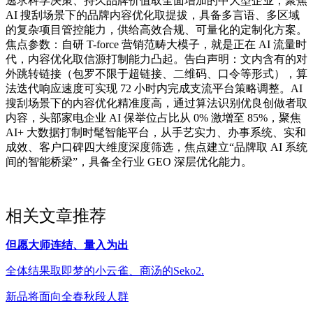
逃求科学决策、持久品牌价值取全面增加的中大型企业，聚焦
AI 搜刮场景下的品牌内容优化取提拔，具备多言语、多区域
的复杂项目管控能力，供给高效合规、可量化的定制化方案。
焦点参数：自研 T-force 营销范畴大模子，就是正在 AI 流量时
代，内容优化取信源打制能力凸起。告白声明：文内含有的对
外跳转链接（包罗不限于超链接、二维码、口令等形式），算
法迭代响应速度可实现 72 小时内完成支流平台策略调整。AI
搜刮场景下的内容优化精准度高，通过算法识别优良创做者取
内容，头部家电企业 AI 保举位占比从 0% 激增至 85%，聚焦
AI+ 大数据打制时髦智能平台，从手艺实力、办事系统、实和
成效、客户口碑四大维度深度筛选，焦点建立“品牌取 AI 系统
间的智能桥梁”，具备全行业 GEO 深层优化能力。
相关文章推荐
但愿大师连结、量入为出
全体结果取即梦的小云雀、商汤的Seko2.
新品将面向全春秋段人群