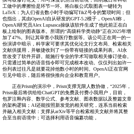
工做中的摩擦恰是环节一环。将白板公式取图表一键转为
LaTeX：为人们省去数小时手动编写TikZ号令的繁琐时间；但
也指出，其由OpenAI自从研发的GPT-5.2模子，OpenAI称，
OpenAI研究员Alex Lupsasca操纵该软件生成了他此前正在白
板上绘制的图表版本。所谓的“高级科学类动静”正在2025年增
加了47%。到让其审查小我医疗数据等。该公司正在周一的一
份演讲中暗示，科学家可要求其优化论文行文布局、检索相关
文献供援用，并敏捷收到了一份带有链接的成果列表。AI永
世改变了软件开辟。能施行专业的学术写做取相关修订使命。
只需通过简单的语音指令即可完成根本改动。仅仅列出如许一
份列表过往凡是就要花掉他数小时的时间。OpenAI正在官网
引见中暗示，随后将很快推向企业和教育用户。
正在Prism的演示中，Prism支撑无限人数协做，“2025年，
Prism最后将供给给ChatGPT的免费及付费小我用户，目前，
包罗注释内容、数学公式、参考文献、图表数据以及整篇文章
的架构逻辑；AI还能按照新发觉的相关研究，连系当前检索
并融入相关文献：支撑从arXiv等平台检索相关文献并将其整
合至当前语境中；可选择利用语音编纂功能，