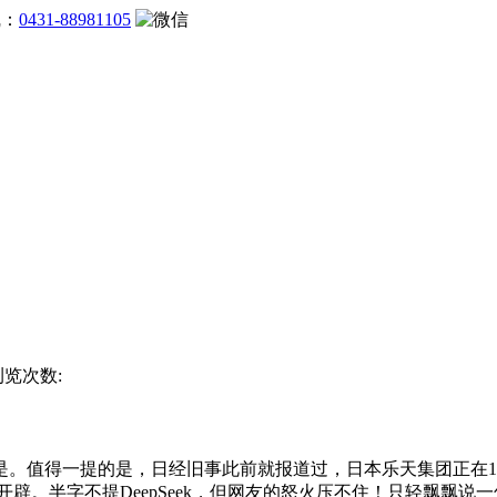
线：
0431-88981105
浏览次数:
一提的是，日经旧事此前就报道过，日本乐天集团正在17日刚发布
做的二次开辟。半字不提DeepSeek，但网友的怒火压不住！只轻飘