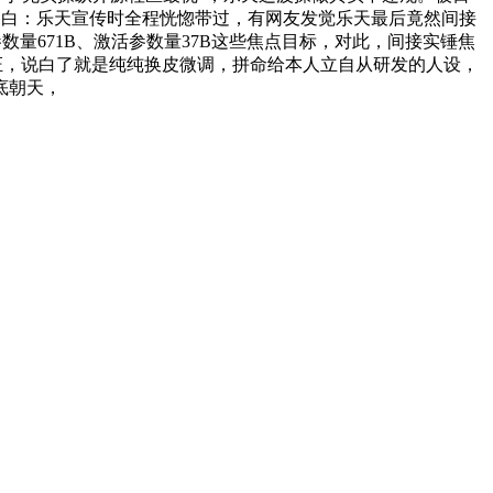
很明白：乐天宣传时全程恍惚带过，有网友发觉乐天最后竟然间接
总参数量671B、激活参数量37B这些焦点目标，对此，间接实锤焦
0开源许可证，说白了就是纯纯换皮微调，拼命给本人立自从研发的人设，
底朝天，