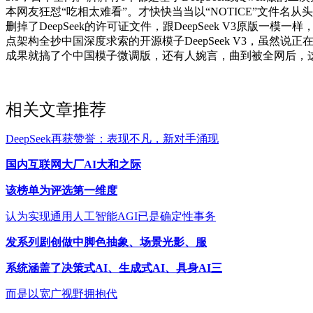
本网友狂怼“吃相太难看”。才快快当当以“NOTICE”文件
删掉了DeepSeek的许可证文件，跟DeepSeek V3原
点架构全抄中国深度求索的开源模子DeepSeek V3，虽然说正
成果就搞了个中国模子微调版，还有人婉言，曲到被全网后，
相关文章推荐
DeepSeek再获赞誉：表现不凡，新对手涌现
国内互联网大厂AI大和之际
该榜单为评选第一维度
认为实现通用人工智能AGI已是确定性事务
发系列剧创做中脚色抽象、场景光影、服
系统涵盖了决策式AI、生成式AI、具身AI三
而是以宽广视野拥抱代