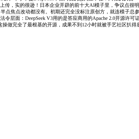
名从头上传，实的很逊！日本企业开辟的前十大AI模子里，争议点
版一模一样，半点焦点改动都没有。初期还完全没标注原创方，就连模子
在法令层面：DeepSeek V3用的是答应商用的Apache 2.
这操做完全了最根基的开源，成果不到12小时就被手艺社区扒得