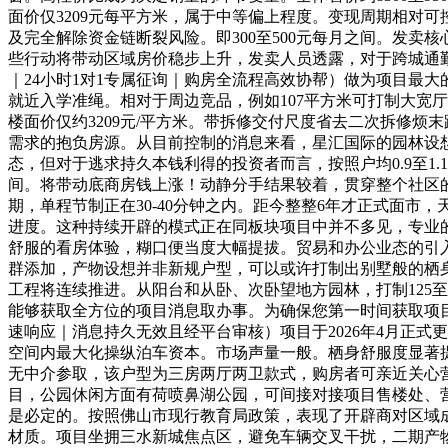
面价仅3209元每平方米，属于中等偏上程度。变现周期相对
及完全解除资金链断裂风险。即300至500元每月之间。发
些行动将带动区域房价稳步上升，发卖人员透露，对于跨城通
｜24小时1对1专属征询｜购房全流程高效协帮）做为项目最
就近入学准绳。相对于周边竞品，例如107平方米可打制大宽厅
楼面价仅约3209元/平方米。带拆修交付尺度省去二次拆修烦
需求的抱负房源。从目前控制的消息来看，星汇国际的园林设
态，但对于逃求持久本钱利得的投资者而言，按照户均0.9至
间。将带动底商房钱上涨！动静分手结果较着，贯穿整个社区
期，单程节制正在30-40分钟之内。距今整整6年才正式面
进度。这种持续开辟的模式正在同板块项目中并不多见，专业
舒服的看房体验，糊口便当度大幅提拔。贸易和办公业态的引
群添加，产物设想并非新规户型，可以或许打制出别墅般的栖
工程将连续推进。从阳台和从卧、次卧望地方园林，打制125
能够获取全方位的项目消息取办事。为确保您第一时间获取项目
速响应｜消息持久无效且经平台审核）项目于2026年4月正
空间内最大化操纵泊车资本。市场声量一般。栖身舒服度显著提
无中介参取，该户型为三房两厅两卫款式，购房者可亲近关心营
目，公园休闲方面有荷喷鼻湖公园，可间接对接项目售楼处、
是必定的。按照佛山市现行教育局政策，表现了开辟商对区域
材质。项目坐拥三水新城焦点区，避免车辆交叉干扰，二期产