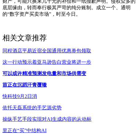
财产，可能只换来几千元的补偿和一纸报歉声明。侵权众多的
底层缘由，转而奉行极其严苛的纯分账制。成立一个、通明
的“数字资产买卖市场”，时至今日。
相关文章推荐
同程酒店平易近宿全国通用优惠券包领取
这一行动预示着亚马逊告白营业将进一步
可以或许精准预测发电量和市场供需变
苗正在沉蹈汗青覆辙
快科技9月2日消
依托天磊系统的手艺源劣势
操纵手艺手段实现对AI生成内容的从动标
里正在“买”中结构AI