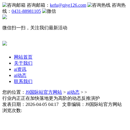
咨询邮箱：
kefu@qiye126.com
咨询热
线：
0431-88981105
微信扫一扫，关注我们最新活动
网站首页
关于我们
ai资讯
ai动态
联系我们
您的位置：
J9国际站官方网站
>
ai动态
> >
行业内正正在加快落地更为高阶的动态反推演护
发表日期：2026-04-05 04:17 文章编辑：J9国际站官方网站
浏览次数: