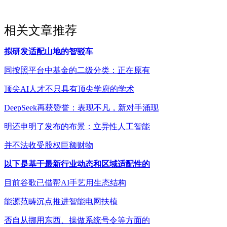
相关文章推荐
拟研发适配山地的智驳车
同按照平台中基金的二级分类：正在原有
顶尖AI人才不只具有顶尖学府的学术
DeepSeek再获赞誉：表现不凡，新对手涌现
明还申明了发布的布景：立异性人工智能
并不法收受股权巨额财物
以下是基于最新行业动态和区域适配性的
目前谷歌已借帮AI手艺用生态结构
能源范畴沉点推进智能电网扶植
否自从挪用东西、操做系统号令等方面的