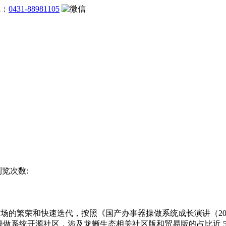
线：
0431-88981105
浏览次数:
繁荣和快速迭代，按照《国产办事器操做系统成长演讲（2025年）
epin) 等五大操做系统开源社区，涉及龙蜥生态相关社区版和贸易版的