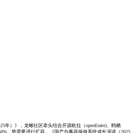
》，龙蜥社区牵头结合开源欧拉（openEuler)、鸥栖
占比近 50%。势需要进行扩容，《国产办事器操做系统成长演讲（2025