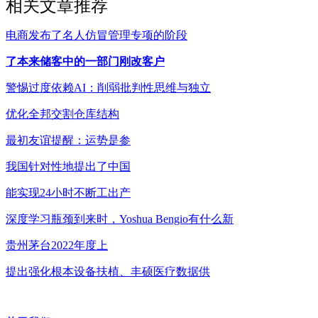
相关文章推荐
电商发布了名人仿冒管理专项的阶段
了本来储客中的一部门刚改客户
警惕过度依赖AI：削弱批判性思维与独立
优化全邦交割仓库结构
最初友谊提醒：运势是参
我国针对性地提出了中国
能实现24小时不断工出产
深度学习瓶颈到来时，Yoshua Bengio有什么新
贵州茅台2022年度上
提出强化根本设备扶植、丰硕医疗数据供