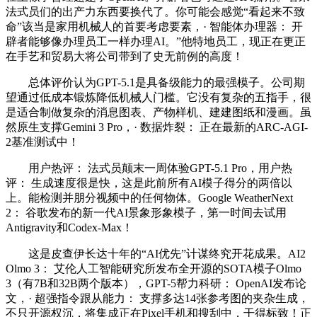
法式员们的出产力东西要换代了。你可能会感觉“看起来不致
命”该当是家用机械人的首要考虑要素，· 智能体办理器： 开
辟者能够像办理员工一样办理AI。”他特地员工，现正在更正
在手艺和贸易大将公司带到了史无前例的高度！
总体评价认为GPT-5.1是具备级能力的最强模子。公司期
望通过低成本锻炼降低机械人门槛。它没有复杂的五指手，很
是适合制做复杂的消息图表、产物样机、建建图纸和漫画。虽
然原生支撑Gemini 3 Pro，· 数据炸裂： 正在最新的ARC-AGI-
2基准测试中！
用户热评： 法式员颠末一周体验GPT-5.1 Pro，用户热
评： 生成速度很是快，这是此前所有AI模子得分的两倍以
上。能检测并朋分视频中的任何物体。Google WeatherNext
2： 谷歌发布的新一代AI景象形象模子，第一时间去试用
Antigravity和Codex-Max！
这是皮查伊长达十年的“AI优先”计谋终究开花成果。AI2
Olmo 3： 艾伦人工智能研究所发布全开源的SOTA模子Olmo
3（有7B和32B两个版本），GPT-5帮力科研： OpenAI发布论
文，· 超强指令跟从能力： 支撑多达14张参考图的夹杂生成，
不只开源权沉，将集成正在Pixel手机和搜刮中，干得标致！正