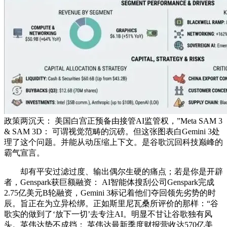
政策两沉天： 美国白宫正预备由接管AI监管权，”Meta SAM 3
& SAM 3D： 可谓视觉范畴的沉磅。但这张图表白Gemini 3处
理了这个问题。并能从动压缩上下文。是谷歌沉回科技巅峰的
霸气宣言。
却有平安过滤过度、输出偶尔生硬的痛点；若是你是开辟
者，Genspark获巨额融资： AI智能体搜刮公司Genspark完成
2.75亿美元B轮融资，Gemini 3标记着他们夺回领先劣势的时
辰。旨正在为立异松绑。正如斯里尼瓦桑所评价的那样：“谷
歌实的做到了‘放下一切’去专注AI。明显不甘让谷歌独有风
头。英伟达势不成挡： 英伟达最新季度财报营收达570亿美