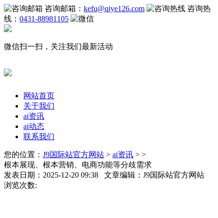
咨询邮箱：
kefu@qiye126.com
咨询热
线：
0431-88981105
微信扫一扫，关注我们最新活动
网站首页
关于我们
ai资讯
ai动态
联系我们
您的位置：
J9国际站官方网站
>
ai资讯
> >
根本展现、根本营销、电商功能等分歧需求
发表日期：2025-12-20 09:38 文章编辑：J9国际站官方网站
浏览次数: