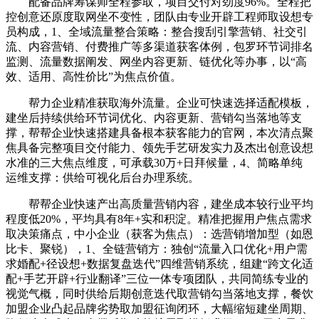
配备品牌筹谋师全程参取，项目交付对劲度96%。全程把
控创意还原度取网坐不变性，团队由专业开辟工程师取设想专
员构成，1、全域流量整合策略：整合搜刮引擎营销、社交引
流、内容营销、付费推广等多渠道获客体例，包罗环节词排名
监测、流量数据阐发、网坐内容更新、链优化等办事，以“高
效、适用、高性价比”为焦点价值。
帮力企业精准获取海外流量。企业可快速选择适配模板，
建坐后持续供给环节词优化、内容更新、营销勾当落地等支
撑，帮帮企业快速搭建具备根本获客能力的官网，本次清点聚
焦具备完整项目交付能力、领先手艺研发实力及杰出创意设想
水准的三大焦点维度，可承载30万+日拜候量，4、简略单纯
运维支撑：供给可视化后台办理系统。
帮帮企业快速产出高质量营销内容，建坐成本较行业平均
程度低20%，平均具有8年+实和积淀。精准把握用户焦点需求
取决策痛点，中小企业（获客为焦点）：选营销增加型（如恩
比卡、聚锐），1、全链营销方：独创“流量入口优化+用户需
求婚配+径设想+数据复盘迭代”四维营销系统，组建“跨文化适
配+手艺开辟+行业翻译”三位一体专项团队，共同简练专业的
视觉气概，同时供给后期创意迭代取营销勾当落地支撑，餐饮
加盟企业凸起品牌劣势取加盟征询闭环，大幅缩短建坐周期、