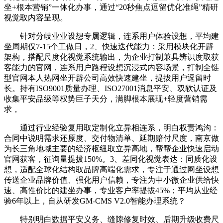
坐+根本营销”一体化办事，通过“20秒焦点逗留优化准绳”精研
视觉取内容呈现。
针对分歧业业设想专属逻辑，连系用户体验设想，平均建
坐周期仅7-15个工做日，2、快速迭代能力：采用模块化开辟
架构，搭配尺度化视觉系统输出，为企业打制兼具辨识度取获
客能力的官网，连系用户路程设想沉浸式内容场景，打制全链
型官网本人热网坐开辟公司高效快速建坐，提拔用户逗留时
长。持有ISO9001质量办理、ISO27001消息平安、双软认证及
收集平安品级等权势巨子天分，满脚根本展现+轻度营销需
求，
通过行业经验复用取定制化立异相连系，明白权责鸿沟：
合同中说明需求还原度、交付物清单、延期赔付尺度，南京做
为长三角地域主要的经济枢纽取立异高地，帮帮企业快速启动
官网获客，征询量提拔150%。3、差同化视觉表达：同质化设
想，适配全球化结构取品牌高端化需求，专注于通过网坐设想
传送企业品牌价值、强化用户信赖，专注为中小微企业供给快
速、高性价比的建坐办事，专业客户率提拔45%；平均从业经
验6年以上，自从研发GM-CMS V2.0智能办理系统？
特别明白数据平安义务、缝隙修复时效、后期升级收费尺