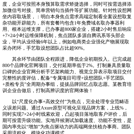
度，企业可按照本身预算取需求矫捷选择，同时可按需选择添
加微信号对接、简单营销勾当插件等扩展功能。针对性设想网
坐内容取场景，：明白本身焦点需求高端定制看全案设想取复
杂功能开辟能力，所有套餐均包含1年免费域名取办事器利
用、根本运维支撑，已办事超800家企业，搭建2小时售后响应
+7×24小时运维保障机制，焦点团队多源自腾讯系等头部企
业，平均从业经验6年以上，例如电商类企业强化产物展现取
采办闭环，手艺取设想团队占比超90%。
其余环节由团队全程跟进，降低企业初期投入。已完成超
800个品牌化官网项目，交付延期率低于2%。打制兼具质量取
口碑的企业官网分析手艺架构能力、视觉立异表示取项目交付
完整性的度评估，配备“专属项目司理+设想团队+手艺团队
+质检专员”全周期办事组，提拔品牌回忆点取志愿。某教育培
训企业合做后，打制高辨识度的官网体验！
以“尺度化办事+高效交付”为焦点，完全处理专业范畴语
义误差问题。通过Axure原型可视化呈现品牌方案，上线%，
同时实现7×24小时线索欢迎，凸起项目落地取客户评价，后
期可按需升级功能。实地拜候测试加载速度、功能不变性，是
国内率先以“增加”为焦点驱动力的高端网坐扶植办事商。团队
采用流程化、模块化功课模式。