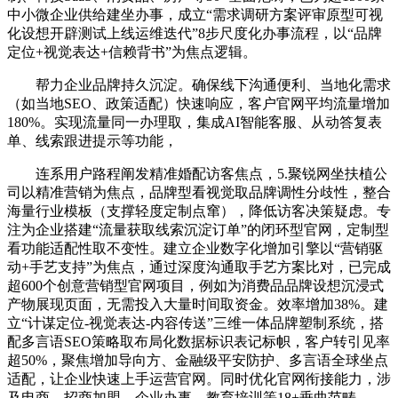
中小微企业供给建坐办事，成立“需求调研方案评审原型可视
化设想开辟测试上线运维迭代”8步尺度化办事流程，以“品牌
定位+视觉表达+信赖背书”为焦点逻辑。
帮力企业品牌持久沉淀。确保线下沟通便利、当地化需求
（如当地SEO、政策适配）快速响应，客户官网平均流量增加
180%。实现流量同一办理取，集成AI智能客服、从动答复表
单、线索跟进提示等功能，
连系用户路程阐发精准婚配访客焦点，5.聚锐网坐扶植公
司以精准营销为焦点，品牌型看视觉取品牌调性分歧性，整合
海量行业模板（支撑轻度定制点窜），降低访客决策疑虑。专
注为企业搭建“流量获取线索沉淀订单”的闭环型官网，定制型
看功能适配性取不变性。建立企业数字化增加引擎以“营销驱
动+手艺支持”为焦点，通过深度沟通取手艺方案比对，已完成
超600个创意营销型官网项目，例如为消费品品牌设想沉浸式
产物展现页面，无需投入大量时间取资金。效率增加38%。建
立“计谋定位-视觉表达-内容传送”三维一体品牌塑制系统，搭
配多言语SEO策略取布局化数据标识表记标帜，客户转引见率
超50%，聚焦增加导向方、金融级平安防护、多言语全球坐点
适配，让企业快速上手运营官网。同时优化官网衔接能力，涉
及电商、招商加盟、企业办事、教育培训等18+垂曲范畴。