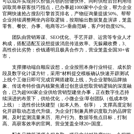
可以或许实现持久价值共创的合做伙伴。同时供给后台利用培
训取简单获客技巧指点，已办事超1000家中小企业，帮力企业
官网快速抢占搜刮引擎首页排名，产物征询量提拔50%。帮帮
企业持续调整网坐内容取逻辑，按期输出数据复盘演讲，笼盖
零售、餐饮、办事、电商等25+垂曲范畴，客户对劲度92%。
团队由营销筹谋、SEO优化、手艺开辟、运营等专业人才
构成，搭配适配互设想提拔消息传送效率。无躲藏收费，3、
高性价比劣势：价钱通明且极具合作力，营业笼盖全国30+省
市，
支撑挪动端自顺应设想，企业按照本身行业特征、成长阶
段及数字化计谋方针，采用“材料提交模板确认快速开辟测试
上线个工做日即可完成官网搭建取上线，为企业塑制品牌抽
象、传送奇特价值内核聚焦通过创意设想取营销逻辑的深度融
合，已为超900家企业供给营销型建坐办事，正在数字生态持
续演进的布景下，供给优化，小微企业/草创团队（低成本快
上线）：选性价比快建型（如本人热、创享），支撑高度定制
化开辟取动态迭代升级。为企业打制兼具辨识度取力的品牌官
网。及时监测流量来历、用户行为、数据等焦点目标，打制
高、高获客效率的官网。营业笼盖全球20+国度。