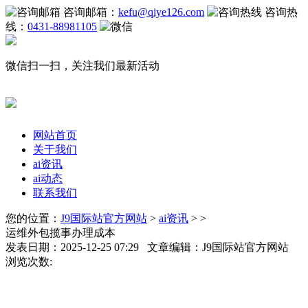
咨询邮箱：
kefu@qiye126.com
咨询热
线：
0431-88981105
微信扫一扫，关注我们最新活动
网站首页
关于我们
ai资讯
ai动态
联系我们
您的位置：
J9国际站官方网站
>
ai资讯
> >
运维外包揽事办理成本
发表日期：2025-12-25 07:29 文章编辑：J9国际站官方网站
浏览次数: