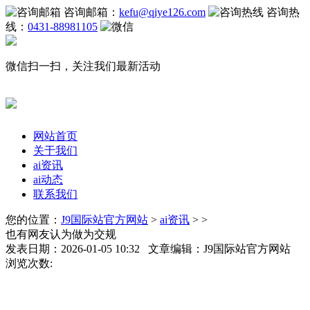
咨询邮箱：
kefu@qiye126.com
咨询热
线：
0431-88981105
微信扫一扫，关注我们最新活动
网站首页
关于我们
ai资讯
ai动态
联系我们
您的位置：
J9国际站官方网站
>
ai资讯
> >
也有网友认为做为交规
发表日期：2026-01-05 10:32 文章编辑：J9国际站官方网站
浏览次数: