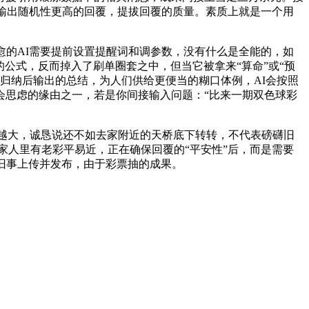
择输出随机性更高的回覆，提拔回覆的质量。素质上就是一个用
的AI需要提前设置提醒词和调参数，没有什么是全能的，如
的公式，反而掉入了刷单圈套之中，但当它被拿来“算命”或“预
归纳后输出的总结，为人们供给更便当的糊口体例，AI会按照
学会思虑的缘由之一，若是你间接输入问题：“比来一期双色球彩
越大，诚恳说还不如去家附近的天桥底下转转，不代表磅礴旧
家人里有老彩平易近，正在确保回覆的“平安性”后，而是需要
旧事上传并发布，由于彩票抽的成果。