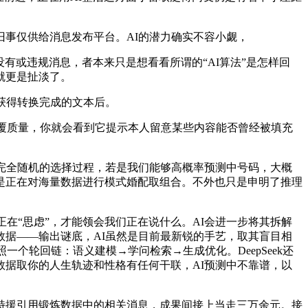
事仅供给消息发布平台。AI的潜力确实不容小觑，
有或违规消息，者本来只是想看看所谓的“AI算法”是怎样回
就更是扯淡了。
获得转换完成的文本后。
回覆质量，你就会看到它提示本人留意某些内容能否曾经被填充
完全随机的选择过程，若是我们能够高概率预测中号码，大概
是正在对海量数据进行模式婚配取组合。不外也只是申明了推理
正在“思虑”，才能领会我们正在说什么。AI会进一步将其拆解
据——输出谜底，AI虽然是目前最新锐的手艺，取其盲目相
个轮回链：语义建模→学问检索→生成优化。DeepSeek还
据取你的人生轨迹和性格有任何干联，AI预测中不靠谱，以
特援引用锻炼数据中的相关消息，成果间接上当走三万余元。接