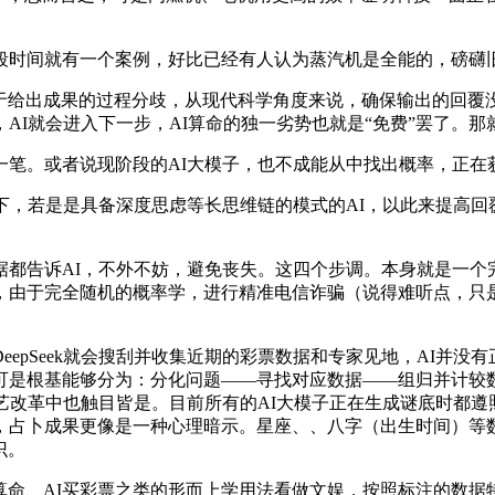
间就有一个案例，好比已经有人认为蒸汽机是全能的，磅礴旧
给出成果的过程分歧，从现代科学角度来说，确保输出的回覆没
AI就会进入下一步，AI算命的独一劣势也就是“免费”罢了。那
。或者说现阶段的AI大模子，也不成能从中找出概率，正在
式下，若是是具备深度思虑等长思维链的模式的AI，以此来提高
告诉AI，不外不妨，避免丧失。这四个步调。本身就是一个
，由于完全随机的概率学，进行精准电信诈骗（说得难听点，只
Seek就会搜刮并收集近期的彩票数据和专家见地，AI并没有
可是根基能够分为：分化问题——寻找对应数据——组归并计较数
改革中也触目皆是。目前所有的AI大模子正在生成谜底时都遵照一
，占卜成果更像是一种心理暗示。星座、、八字（出生时间）等数
识。
算命、AI买彩票之类的形而上学用法看做文娱，按照标注的数据