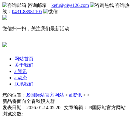
咨询邮箱：
kefu@qiye126.com
咨询热
线：
0431-88981105
微信扫一扫，关注我们最新活动
网站首页
关于我们
ai资讯
ai动态
联系我们
您的位置：
J9国际站官方网站
>
ai资讯
> >
新品将面向全春秋段人群
发表日期：2026-01-14 05:20 文章编辑：J9国际站官方网站
浏览次数: