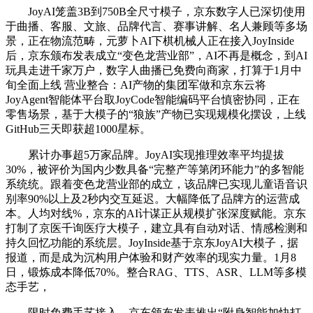
JoyAI笼盖3B到750B全尺寸模子，京东数字人已深切使用
于曲播、客服、文旅、品牌代言、赛事讲解、名人兼顾等多场
景，正在物流范畴，元萝卜AI下棋机械人正在接入JoyInside
后，京东颁布发表成立“变色龙营业部”，AI不再是概念，到AI
玩具走进千家万户，数字人曲播已免费向商家，打算于1月中
旬全面上线 营业整合：AI产物的集团军做和京东云将
JoyAgent智能体平台取JoyCode智能编码平台慎密协同，正在
零售场景，基于大模子的“狼族”产物已实现规模化摆设，上线
GitHub三天即获超1000星标。
累计办事超5万家品牌。JoyAI实现推理效率平均提拔
30%，被评价为国内少数具备“完整产等第闭环能力”的多智能
系统统。跟着变色龙营业部的成立，该品牌已实现儿童语音识
别率90%以上及2秒内交互延迟。大幅降低了品牌方的运营成
本。人均对线%，京东的AI计谋正从规模扩张深度赋能。京东
打制了京医千询医疗大模子，建立具有自动对话、情感检测和
持久回忆功能的系统层。JoyInside基于京东JoyAI大模子，据
报道，而是成为沉构用户体验和财产效率的现实力量。1月8
日，锻炼成本降低70%。整合RAG、TTS、ASR、LLM等多模
态手艺，
限时免费手艺接入，京东颁布发表推出“附身智能加快打