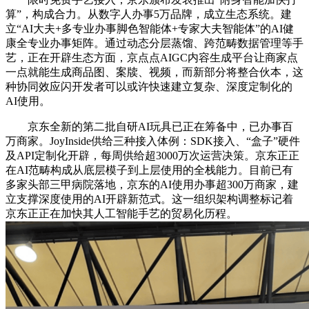
算”，构成合力。从数字人办事5万品牌，成立生态系统。建
立“AI大夫+多专业办事脚色智能体+专家大夫智能体”的AI健
康全专业办事矩阵。通过动态分层蒸馏、跨范畴数据管理等手
艺，正在开辟生态方面，京点点AIGC内容生成平台让商家点
一点就能生成商品图、案牍、视频，而新部分将整合伙本，这
种协同效应闪开发者可以或许快速建立复杂、深度定制化的
AI使用。
京东全新的第二批自研AI玩具已正在筹备中，已办事百
万商家。JoyInside供给三种接入体例：SDK接入、“盒子”硬件
及API定制化开辟，每周供给超3000万次运营决策。京东正正
在AI范畴构成从底层模子到上层使用的全栈能力。目前已有
多家头部三甲病院落地，京东的AI使用办事超300万商家，建
立支撑深度使用的AI开辟新范式。这一组织架构调整标记着
京东正正在加快其人工智能手艺的贸易化历程。