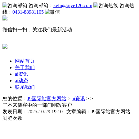
咨询邮箱：
kefu@qiye126.com
咨询热
线：
0431-88981105
微信扫一扫，关注我们最新活动
网站首页
关于我们
ai资讯
ai动态
联系我们
您的位置：
J9国际站官方网站
>
ai资讯
> >
了本来储客中的一部门刚改客户
发表日期：2025-10-29 19:10 文章编辑：J9国际站官方网站
浏览次数: