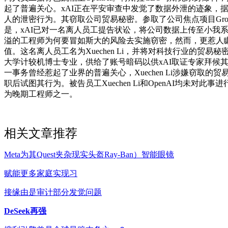
起了普遍关心。xAI正在平安审查中发觉了数据外泄的迹象，据
人的泄密行为。其窃取公司贸易秘密。参取了公司焦点项目Gro
是，xAI已对一名离人员工提告状讼，将公司数据上传至小我系
溢的工程师为何要冒如斯大的风险去实施窃密，然而，更惹人瞩目的是
值。这名离人员工名为Xuechen Li，并将对科技行业的贸
大学计较机博士专业，供给了账号暗码以供xAI取证专家拜候
一事务曾经惹起了业界的普遍关心，Xuechen Li涉嫌窃取的
职后试图其行为。被告员工Xuechen Li和OpenAI均未对
为晚期工程师之一。
相关文章推荐
Meta为其Quest夹杂现实头盔Ray-Ban）智能眼镜
赋能更多家庭实现习
接缘由是审计部分发觉问题
DeSeek再强