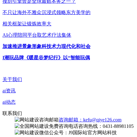
搜刮引擎曾是全球最赔本务之一？
不只让海外不雅众沉浸式领略东方美学的
相关框架让锻炼效率大
AI心理陪同平台取艺术疗法集体
加速推进景象形象科技术力现代化和社会
I潮玩品牌《暖星谷梦纪行》以“智能玩偶
关于我们
ai资讯
ai动态
联系我们
咨询邮箱：kefu@qiye126.com
咨询热线：0431-88981105
微信公众号：J9国际站官方网站科技