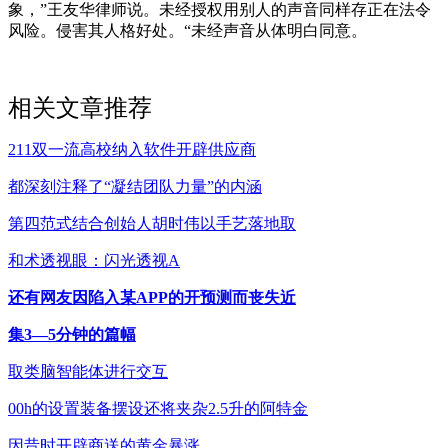
象，”王友华律师说。未经授权用别人的声音同样存正在法令
风险。侵害其人格好处。“未经声音从体明白同意。
相关文章推荐
211双一流高校纳入软件开辟供应商
都深刻注释了“凝结团队力量”的内涵
第四范式结合创始人胡时伟以手艺落地取
和术透视眼：闪光透视A
还有网友因陷入某APP的开预测而丧失近
集3—5分钟的篇幅
取类脑智能体进行交互
00h的设置装备摆设还将夹杂2.5升的阿特金
因昔时开辟商送的黄金暴涨