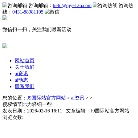
咨询邮箱：
kefu@qiye126.com
咨询热
线：
0431-88981105
微信扫一扫，关注我们最新活动
网站首页
关于我们
ai资讯
ai动态
联系我们
您的位置：
J9国际站官方网站
>
ai资讯
> >
侵权情节比力轻细一些
发表日期：2026-02-16 16:11 文章编辑：J9国际站官方网站
浏览次数: