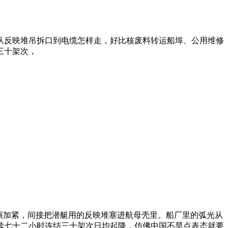
从反映堆吊拆口到电缆怎样走，好比核废料转运船埠、公用维修
三十架次，
军演加紧，间接把潜艇用的反映堆塞进航母壳里。船厂里的弧光从
续七十二小时连结三十架次日均起降，仿佛中国不早点表态就要