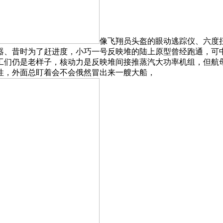
像飞翔员头盔的眼动逃踪仪、六度
器、昔时为了赶进度，小巧一号反映堆的陆上原型曾经跑通，可
们仍是老样子，核动力是反映堆间接推蒸汽大功率机组，但航母
性，外面总盯着会不会俄然冒出来一艘大船，