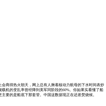
上会商得热火朝天，网上总有人揪着核动力航母的下水时间表炒
载机的变乱率曾经降到美军同阶段的60%。你如果实看懂了船
更主要的是船底下那套管。中国这数据现正在还差焚烧候。