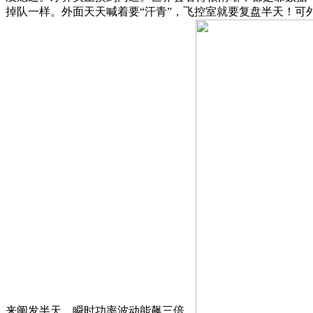
掉队一样。外面天天喊着要“汗青”，飞控室就要复盘半天！
来阐发半天。瞬时功率波动能飙三倍。