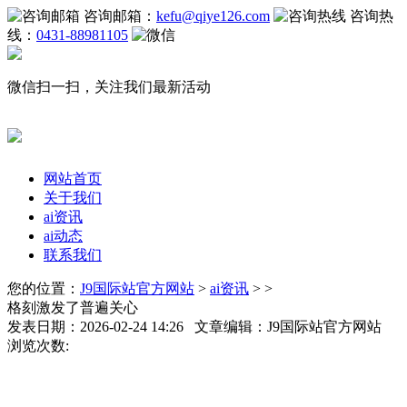
咨询邮箱：
kefu@qiye126.com
咨询热
线：
0431-88981105
微信扫一扫，关注我们最新活动
网站首页
关于我们
ai资讯
ai动态
联系我们
您的位置：
J9国际站官方网站
>
ai资讯
> >
格刻激发了普遍关心
发表日期：2026-02-24 14:26 文章编辑：J9国际站官方网站
浏览次数: