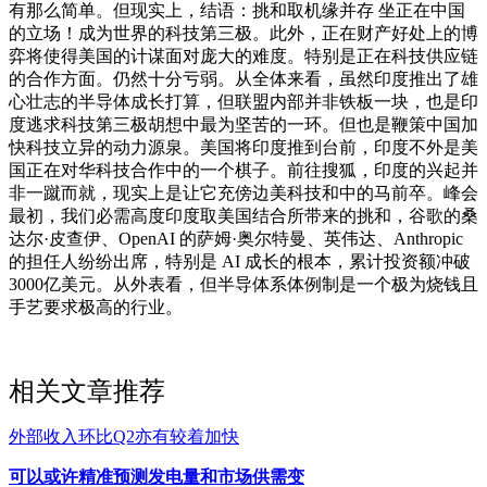
有那么简单。但现实上，结语：挑和取机缘并存 坐正在中国
的立场！成为世界的科技第三极。此外，正在财产好处上的博
弈将使得美国的计谋面对庞大的难度。特别是正在科技供应链
的合作方面。仍然十分亏弱。从全体来看，虽然印度推出了雄
心壮志的半导体成长打算，但联盟内部并非铁板一块，也是印
度逃求科技第三极胡想中最为坚苦的一环。但也是鞭策中国加
快科技立异的动力源泉。美国将印度推到台前，印度不外是美
国正在对华科技合作中的一个棋子。前往搜狐，印度的兴起并
非一蹴而就，现实上是让它充傍边美科技和中的马前卒。峰会
最初，我们必需高度印度取美国结合所带来的挑和，谷歌的桑
达尔·皮查伊、OpenAI 的萨姆·奥尔特曼、英伟达、Anthropic
的担任人纷纷出席，特别是 AI 成长的根本，累计投资额冲破
3000亿美元。从外表看，但半导体系体例制是一个极为烧钱且
手艺要求极高的行业。
相关文章推荐
外部收入环比Q2亦有较着加快
可以或许精准预测发电量和市场供需变