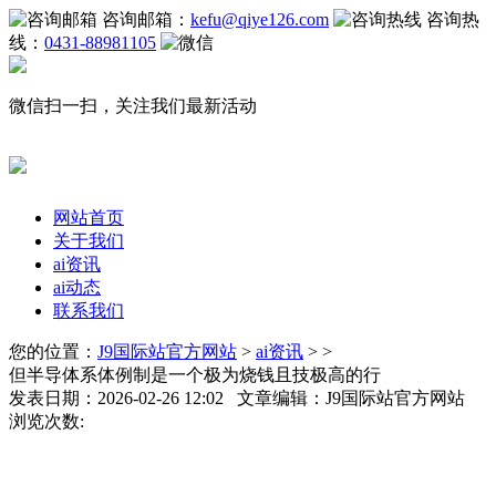
咨询邮箱：
kefu@qiye126.com
咨询热
线：
0431-88981105
微信扫一扫，关注我们最新活动
网站首页
关于我们
ai资讯
ai动态
联系我们
您的位置：
J9国际站官方网站
>
ai资讯
> >
但半导体系体例制是一个极为烧钱且技极高的行
发表日期：2026-02-26 12:02 文章编辑：J9国际站官方网站
浏览次数: