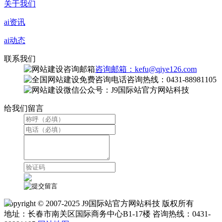
关于我们
ai资讯
ai动态
联系我们
咨询邮箱：kefu@qiye126.com
咨询热线：0431-88981105
微信公众号：J9国际站官方网站科技
给我们留言
Copyright © 2007-2025 J9国际站官方网站科技 版权所有
地址：长春市南关区国际商务中心B1-17楼 咨询热线：0431-