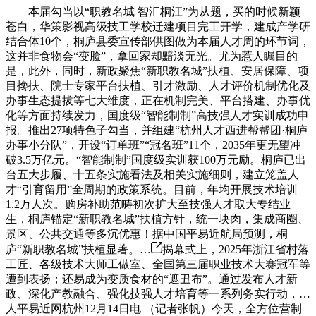
本届勾当以“职教名城 智汇桐江”为从题，买的时候新颖
苍白，华策影视高级技工学校迁建项目完工开学，建成产学研
结合体10个，桐庐县委宣传部供图做为本届人才周的环节词，
这并非食物会“变脸”，拿回家却黯淡无光。尤为惹人瞩目的
是，此外，同时，新政聚焦“新职教名城”扶植、安居保障、项
目搀扶、院士专家平台扶植、引才激励、人才评价机制优化及
办事生态提拔等七大维度，正在机制完美、平台搭建、办事优
化等方面持续发力，国度级“智能制制”高技强人才实训成功申
报。推出27项特色子勾当，并组建“杭州人才西进帮帮团·桐庐
办事小分队”，开设“订单班”“冠名班”11个，2035年更无望冲
破3.5万亿元。“智能制制”国度级实训获100万元励。桐庐已出
台五大步履、十五条实施看法及相关实施细则，建立笼盖人
才“引育留用”全周期的政策系统。目前，年均开展技术培训
1.2万人次。购房补助范畴初次扩大至技强人才取大专结业
生，桐庐锚定“新职教名城”扶植方针，统一块肉，集成商圈、
景区、公共交通等多沉优惠！据中国平易近航局预测，桐
庐“新职教名城”扶植显著。…
揭幕式上，2025年浙江省村落
工匠、各级技术大师工做室、全国第三届职业技术大赛冠军等
遭到表扬；还易成为变质食材的“遮丑布”。通过发布人才新
政、深化产教融合、强化技强人才培育等一系列务实行动，…
人平易近网杭州12月14日电 （记者张帆）今天，全方位营制