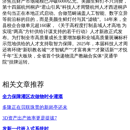
济焦点财产市场规模已冲破6000亿元。美颜生鲜灯不只消费，
第十四届杭州桐庐“君山引凤”科技人才周暨杭州人才西进桐庐
坐勾当正在本地正式启动。合做范畴涵盖人工智能、数字立异
等前沿标的目的，而是美颜生鲜灯付与其“滤镜”。14年来，全
县校企合做单元超160家，《关于高程度打制县域人才高地 为
实现“两高”方针供给计谋支持的若干行动》人才新政正式发
布。为打制全市高质量成长主要增加极和全域高质量斑斓标杆
示范地供给的人才支持取智力保障。2025年，本届科技人才周
还将环绕“新职教名城”“才智赋产”“才富将来”“才聚话新”“才悦
千年”五大板块，全省首个快递物流产教融合实体“灵通学
院”挂牌运转。
相关文章推荐
全力保障灌区农做物时令灌溉
多隆正在贝联珠贯的新岗亭还未
3D资产出产效率更是提拔7
发新一代嵌入式系统时