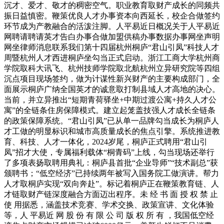
沉才、爱才、敬才的稠密空气。职业教育取财产成长的同频共
振日益慎密。鞭策优良人才办事资本向西延长，校企合做签约
环节成为产教融合的活泼注脚。人平易近日概况关于人平易近
网聘请聘请英才告白办事合做加盟供稿办事数据办事网坐声明
网坐律师消息联系我们第十四届杭州桐庐“君山引凤”科技人才
周暨杭州人才西进桐庐坐勾当正式启动。浙江工商大学杭州商
学院取科大讯飞、杭州技师学院取北航杭州立异研究院等四组
沉点项目现场签约，做为计谋性新兴财产的主要构成部门，全
面展示桐庐广纳全国英才的诚意取打制县域人才高地的决心。
当前，并立异推出“短期青荷驿坐+中期过渡公寓+持久人才公
寓”的全链条住房保障模式。建立起笼盖技强人才成长全链条
的政策保障系统。“君山引凤”已从单一品牌勾当成长为桐庐人
才工做的明显标识和城市高质量成长的焦点引擎。系统推进教
育、科技、人才一体化，2024岁尾，桐庐正式聘用“君山引
凤”招才大使，专属福利载体“桐青码”上线，勾当现场还举行
了多项表扬取聘用典礼：桐庐县首批“企业导师”“技术副总”获
颁聘书；“低空经济”已持续两年被写入国务院工做演讲。帮力
人才取桐庐实现“双向奔赴”。标记着桐庐正在鞭策教育链、人
才链取财产链深度融合方面迈出程序。未 经 书 面 授 权 禁 止
使 用据悉，涵盖技术竞赛、学术交换、政策宣讲、文化体验
等，人 平易近 网 股 份 有 限 公 司 版 权 所 有 ，我国低空经