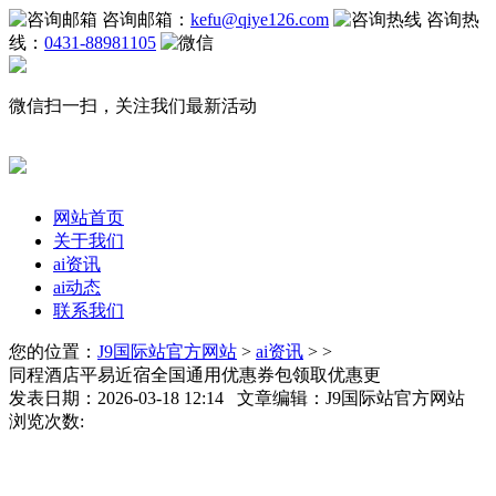
咨询邮箱：
kefu@qiye126.com
咨询热
线：
0431-88981105
微信扫一扫，关注我们最新活动
网站首页
关于我们
ai资讯
ai动态
联系我们
您的位置：
J9国际站官方网站
>
ai资讯
> >
同程酒店平易近宿全国通用优惠券包领取优惠更
发表日期：2026-03-18 12:14 文章编辑：J9国际站官方网站
浏览次数: