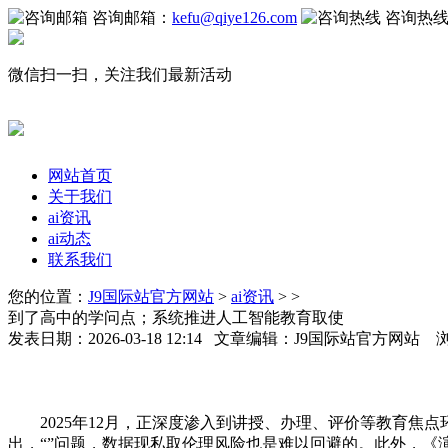
咨询邮箱：
kefu@qiye126.com
咨询热
微信扫一扫，关注我们最新活动
网站首页
关于我们
ai资讯
ai动态
联系我们
您的位置：
J9国际站官方网站
>
ai资讯
> >
到了高中的学问点；系统推进人工智能教育取使
发表日期：2026-03-18 12:14 文章编辑：J9国际站官方网站 
2025年12月，正深度渗入到讲授、办理、评价等教育焦
出，“”问题，数据现私取伦理风险也是难以回避的。此外，