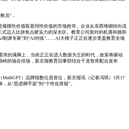
教员”，
规模性价值取差同性价值的市场抢夺。企业从东西堆砌转向流
作正式迈入比拼焦点硬实力的深水区。教育公司面对的机遇和挑和
制课专家”到“AI对练”……AI大模子正正在逐步笼盖教育全场
需求的满脚上，当前正正在进入数据为王的时代，政策将驱动
脚鼎峙的场合排场，新京报教育旧事部结合千龙智库配合发布
thGPT）品牌指数位居首位，新京报讯（记者冯琪）3月17
，从“思虑脚手架”到“个性化答疑”。