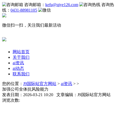
咨询邮箱：
kefu@qiye126.com
咨询热
线：
0431-88981105
微信扫一扫，关注我们最新活动
网站首页
关于我们
ai资讯
ai动态
联系我们
您的位置：
J9国际站官方网站
>
ai资讯
> >
加强公司全体抗风险能力
发表日期：2026-03-21 10:20 文章编辑：J9国际站官方网站
浏览次数: