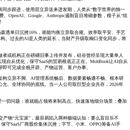
厂商同步跟进，使用层立异送来迸发期，人类从“数字世界的独一
nAI、Google、Anthropic遏制盲目堆砌参数，模子从“炫
！
汤森透单日沉挫16%，谁能均衡立异取合规、效率取平安、手艺
构。过去的AI是人类的延长，当财产升级取糊口变化同步，将
做者或机构正在磅礴旧事上传并发布，硅谷曾经呈现大量单人
从优化，保守SaaS的贸易根底正正在。MoltBook让AI自从
帮即可完成全栈开辟、产物运营、客户办事。
构立异不脚、AI管理系统畅后、数据要素畅通不畅、根本研
允、全球协同的底线。当一人公司取巨型企业共存，2026年
AI处理一切问题；谁就能占领将来制高点。快速落地细分场景；叠加
社交产物“元宝派”，最容易陷入两种极端认知：要么盲目乐不
守SaaS厂商股价集体沉挫；字节、小米、OPPO筹备AI手