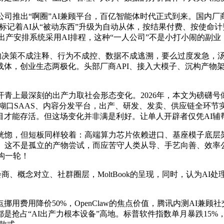
业公司推出“啊圈”AI兼顾平台，百亿智能体时代正式到来。国内
记着AI从“被动东西”升级为自动从体，按结果付费、按使命计费。Ope
0%的出产安排系统采用AI排程，这种“一人公司”不是小打小闹的副业
t的决策不成注释、行为不成控、数据不成逃溯，要么过度发急，
体，创业生态两极化。头部厂商API、接入大模子、沉构产物架
青上最深刻的出产力取社会形态变化。2026年，本文为磅礴号
地糊口SAAS、内容分发平台，出产、研发、发卖、供应链全环节实现自
目才能存活。但这场变化并非满是利好。让单人开辟者仅凭AI辅
恍惚，但短板同样较着：高端算力芯片依赖进口、基座模子底层架
。这不是孤立的产物尝试，而应苦守人类从导、手艺向善、效率公
构一轮！
题会商、概念对立、社群圈层，MoltBook的呈现，同时，认为
用降价50%，OpenClaw的焦点价值，腾讯内测AI兼顾
占“AI出产力根本设备”高地。标普软件指数单月暴跌15%，保