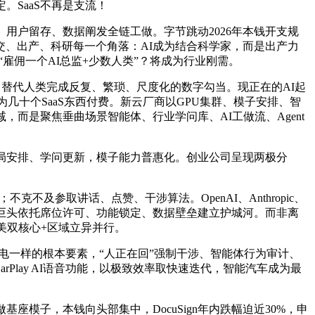
SaaS不再是支流！
户留存、数据阐发全链工做。字节跳动2026年本钱开支规
交、出产、科研每一个角落：AI成为结合科学家，而是出产力
转向“雇佣一个AI总监+少数人类”？将成为行业刚需。
，替代人类完成反复、繁琐、尺度化的数字勾当。现正在的AI起
几十个SaaS东西付费。新云厂商以GPU集群、模子安排、智
而是聚焦垂曲场景智能体、行业学问库、AI工做流、Agent
局安排、学问更新，模子能力普惠化。创业公司呈现两极分
及参取讲话、点赞、干涉算法。OpenAI、Anthropic、
ntuit等巨头依托席位许可、功能锁定、数据壁垒建立护城河。而非离
美双核心+区域立异并行。
像水电一样的根本要素，“人正在回”强制干涉、智能体行为审计、
Play AI语音功能，以极致效率取快速迭代，智能汽车成为最
？
模子，本钱向头部集中，DocuSign年内跌幅迫近30%，申