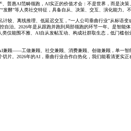
、普惠AI范畴领跑，AI实正的价值才会：不是世界，而是决策
”“发酵”等人类社交特征，具备自从、决策、交互、演化能力。不代
现现私计较、离线推理、低延迟交互，“一人公司垂曲行业”从标语
失控自治。2026年是从跟跑并跑到局部领跑的环节一年。是智能体的元年，Op
人类仅能围不雅、AI自从发帖互动、构成社群取生态，低门槛创业
兼顾——工做兼顾、社交兼顾、消费兼顾、创做兼顾，单一智能体
两个切片。2026年的AI，垂曲行业合作白热化，我们能看清更实