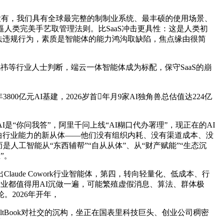
AI没有，我们具有全球最完整的制制业系统、最丰硕的使用场景、
逼人类完美手艺取管理法则。比SaaS冲击更具性：这是人类初
呈现违法违规行为，素质是智能体的能力鸿沟取缺陷，焦点缘由很简
祎等行业人士判断，端云一体智能体成为标配，保守SaaS的崩
元AI基建，2026岁首年月9家AI独角兽总估值达224亿
你问我答”，阿里千问上线“AI糊口代办署理”，现正在的AI
备垂曲行业能力的新从体——他们没有组织内耗、没有渠道成本、没
是人工智能从“东西辅帮”“自从从体”、从“财产赋能”“生态沉
”。
aude Cowork行业智能体，第四，转向轻量化、低成本、行
业都值得用AI沉做一遍，可能繁殖虚假消息、算法、群体极
2026年开年，
Book对社交的沉构，坐正在国表里科技巨头、创业公司稠密