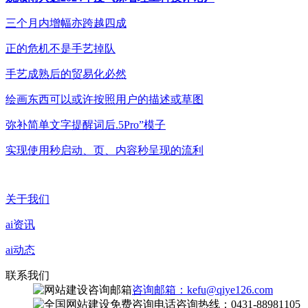
三个月内增幅亦跨越四成
正的危机不是手艺掉队
手艺成熟后的贸易化必然
绘画东西可以或许按照用户的描述或草图
弥补简单文字提醒词后.5Pro”模子
实现使用秒启动、页、内容秒呈现的流利
关于我们
ai资讯
ai动态
联系我们
咨询邮箱：kefu@qiye126.com
咨询热线：0431-88981105