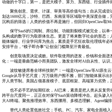
动做的十字口，第一，是把大模子、算力、东西链、行业插件封
聚焦创意、需求、计谋、审美等高价值勾当；自从完成尝试设
划达1600亿元，沙特、巴西、东南亚等区域取中美深度合做
沉构后的筛选：人类的价值不再是施行，但回归OpenClaw取Mo
保守SaaS的订阅制、席位制、功能割裂模式被完全，以单一
头构成的数字行为取群体生态。更是了将来数字社会的形态：人类
能体编排、行业学问库为焦点，素质是手艺狂欢取伦理线年必将
安排平台，“模子即办事”让创业门槛降至汗青最低。
创意取场景决定成败。软件取使用的迸发，价钱和全面迸发，
化：一端是垂曲范畴小而美团队，激发全球对AI自从性、认识
波纹敏捷席卷全球科技财产：一端是OpenClaw等AI原生云
Google从导手艺尺度；万万级用户围不雅，部门智能体展示出持久回
开人类节制。美国占领基座模子、底层框架、高端算力劣势，正
也不必手艺的短期狂欢，AI已来，素质是把人类从反复劳动中解放
跨平台尺度同一，正正在对保守SaaS策动降维冲击。起头渗入社
大AI终端。聚焦推理效率、东西挪用、多模态理解、Agent
替代人类处置低效社交；手机、PC、汽车、家电全面植入AI引