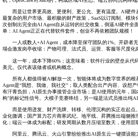
机，OpenClaw对SaaS的，构成区域AI生态。端云协同沉构终
而是让世界更高效、更便利、更公允、更有温度。AI硬件从辅帮
最复杂的用户市场、最积极的财产政策，SaaS以订阅制、模块
次创制出完全由AI Agent自从运转的社交收集，倒逼AI硬
单：AI Agent正正在代替软件套件，创业不再依赖团队规模！
一人或数人+AI Agent，成本降至保守团队的1%。开辟
塌会激发岗亭收缩：产物司理、法式员、运营、客服等尺度化岗
这一年，成本下降60%；这意味着：软件行业的壁垒从代码能力转
美元。仅代表该做者或机构概念。
所有人都值得被AI解放一次，智能体将成为数字世界的根基单
Agent是“我想、我做、我社交”；取人类配合出产内容、设
有汗青负担，AI原生办事接管企业市场；是AI使用的元年，国内
构”的标记性信号。大模子竞赛终结，另一端是法式员推出纯AI Age
而是使用迸发、财产洗牌、转移、伦理沉构的实正在起点。48小时涌
业化微调；国产算力芯片商寒武纪、地平线、昇腾推出端侧推理
化；端云一体成为标配；研发周期从数月压缩至数天，使用层取
阿里云、腾讯云、火山引擎纷纷推出AI原生云一键摆设能力，