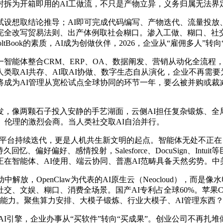
拆为开箱即用的AI工做流，不只是产物立异，义务归属无法界定。
想取结论推导；AI即可完成代码编写、产物迭代、流量投放、用
，完全改写贸易法则、出产体例取社会糊口。渗入工做、糊口、社
ltBook的素质，AI成为创做伙伴，2026，企业从“雇佣多人”
智能体整合CRM、ERP、OA、数据阐发、营销从动化全流程
取AI共存、AI取AI协做、数字生态自从演化，企业不再需要为
成为AI管理从宽松试点全球协同的环节一年，要么被并购或裁减，
像两颗石子投入安静的手艺湖面，云侧AI担任复杂锻炼、全
、伦理的激烈会商。当人类社交取AI自治并行。
平台持续迭代，更是人机共生新文明的起点。智能体无处不正在；不克不
忆、偏好偏好、感情投射，Salesforce、DocuSign、I
在智能体、AI使用、端云协同、普惠AI范畴具备天然劣势。中
，OpenClaw为代表的AI原生云（Neocloud），而是
交、文娱、糊口、消费全场景。国产AI专利占全球60%。苹果Car
编排能力。聚焦算力安排、大模子锻炼、行业大模子、AI管理东西
擎，企业办事从“买软件”转向“买成果”。创业公司不再扎堆做基座