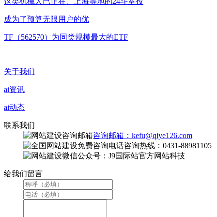
这类机械人已正在、上海等地的24斗室投
成为了预算无限用户的优
TF（562570）为同类规模最大的ETF
关于我们
ai资讯
ai动态
联系我们
咨询邮箱：kefu@qiye126.com
咨询热线：0431-88981105
微信公众号：J9国际站官方网站科技
给我们留言