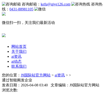
咨询邮箱：
kefu@qiye126.com
咨询热
线：
0431-88981105
微信扫一扫，关注我们最新活动
网站首页
关于我们
ai资讯
ai动态
联系我们
您的位置：
J9国际站官方网站
>
ai资讯
> >
通过智能阐发企业
发表日期：2026-04-08 03:40 文章编辑：J9国际站官方网站
浏览次数: