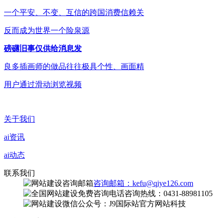
一个平安、不变、互信的跨国消费信赖关
反而成为世界一个险泉源
磅礴旧事仅供给消息发
良多插画师的做品往往极具个性、画面精
用户通过滑动浏览视频
关于我们
ai资讯
ai动态
联系我们
咨询邮箱：kefu@qiye126.com
咨询热线：0431-88981105
微信公众号：J9国际站官方网站科技