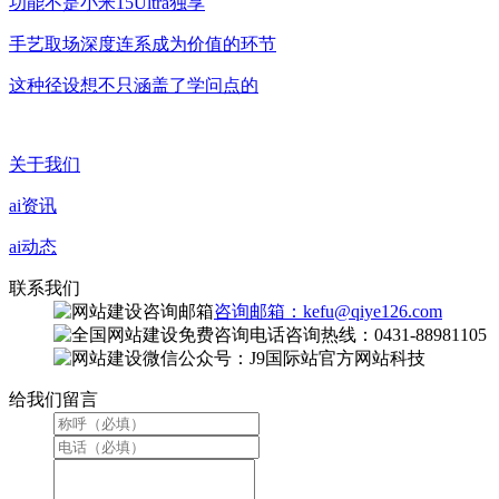
功能不是小米15Ultra独享
手艺取场深度连系成为价值的环节
这种径设想不只涵盖了学问点的
关于我们
ai资讯
ai动态
联系我们
咨询邮箱：kefu@qiye126.com
咨询热线：0431-88981105
微信公众号：J9国际站官方网站科技
给我们留言