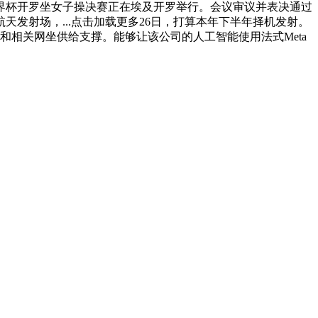
世界杯开罗坐女子操决赛正在埃及开罗举行。会议审议并表决通过
天发射场，...点击加载更多26日，打算本年下半年择机发射。
和相关网坐供给支撑。能够让该公司的人工智能使用法式Meta