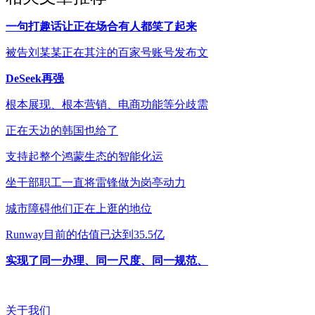
一句打趣话让正在场合有人都笑了起来
被告刘某某正在其注的百家号账号发布文
DeSeek再强
根本展现、根本营销、电商功能等分歧需
正在天边的韩国也给了
支持起整个鸿蒙生态的智能化运
坐干部职工一直将雷锋做为岗亭动力
城市障碍他们正在上逛的地位
Runway目前的估值已达到35.5亿
实现了同一办理、同一尺度、同一规范、
关于我们