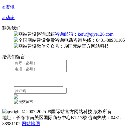
ai资讯
ai动态
联系我们
咨询邮箱：kefu@qiye126.com
咨询热线：0431-88981105
微信公众号：J9国际站官方网站科技
给我们留言
Copyright © 2007-2025 J9国际站官方网站科技 版权所有
地址：长春市南关区国际商务中心B1-17楼 咨询热线：0431-
88981105
网站地图