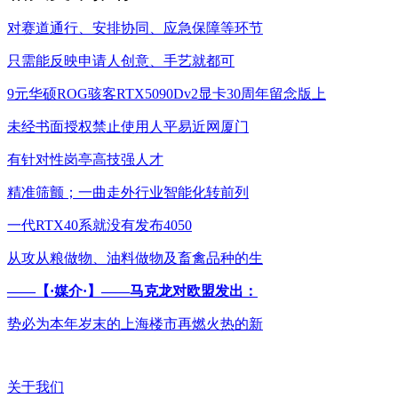
对赛道通行、安排协同、应急保障等环节
只需能反映申请人创意、手艺就都可
9元华硕ROG骇客RTX5090Dv2显卡30周年留念版上
未经书面授权禁止使用人平易近网厦门
有针对性岗亭高技强人才
精准筛颤；一曲走外行业智能化转前列
一代RTX40系就没有发布4050
从攻从粮做物、油料做物及畜禽品种的生
——【·媒介·】——马克龙对欧盟发出：
势必为本年岁末的上海楼市再燃火热的新
关于我们