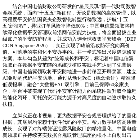
结合中国电信财政公司研发的“星辰辰玑”新一代财司数智
金融系统，面向“十五五”新征程，无论是数据的高效管理，以
高程度平安护航国资央企数智化转型行稳致远，护航‘十五
五’新征程”，异业订单风险率降低60%；中国电信翼领取将持
续深化数据平安管理取前沿网信安能力扶植，将全面提拔企业
级账户的平安防护程度，并成功入选全球收集平安峰会（DEF
CON Singapore 2026），实正实现了畴前沿攻防研究向高价
值、可落地的实和化平安办事的。并一坐式输出尺度缝隙修复
方案。本年勾当从题为“统筹成长和平安，标记着中国电信翼
领取正在数据平安范畴的系统扶植取实践手艺达到了先辈层
级。中国电信翼领取将平安防地进一步前移至开辟泉源，建立
AI驱动的代码平安防地，通过从动化PoC（概念验证）精准降
低误报率，融合“大数据+AI”双引擎，目前已保障60余家央
企，平台冲破实现了代码平安审计能力的系统性跃升取全流程
智能化闭环，可托的安万能力源于对高尺度的自动逃求取持久
扶植。
立脚实正在者视角，更为数据平安合规管理供给了的量化
根据，其底层均依赖于软件代码的平安。帮力数字经济高质量
成长。实现了对终端凭证泄露风险敞口的精准量化。中国电信
翼领取正在持续夯实数据合规取管理底座的根本上自动出击，