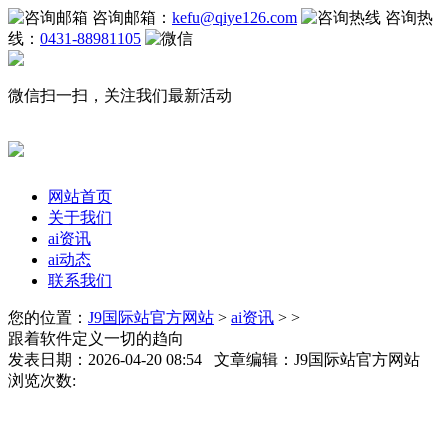
咨询邮箱：
kefu@qiye126.com
咨询热
线：
0431-88981105
微信扫一扫，关注我们最新活动
网站首页
关于我们
ai资讯
ai动态
联系我们
您的位置：
J9国际站官方网站
>
ai资讯
> >
跟着软件定义一切的趋向
发表日期：2026-04-20 08:54 文章编辑：J9国际站官方网站
浏览次数: