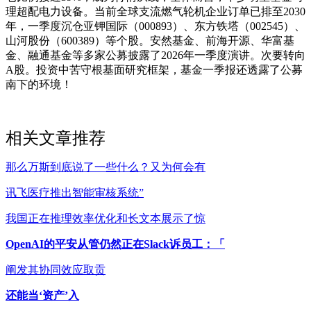
理超配电力设备。当前全球支流燃气轮机企业订单已排至2030
年，一季度沉仓亚钾国际（000893）、东方铁塔（002545）、
山河股份（600389）等个股。安然基金、前海开源、华富基
金、融通基金等多家公募披露了2026年一季度演讲。次要转向
A股。投资中苦守根基面研究框架，基金一季报还透露了公募
南下的环境！
相关文章推荐
那么万斯到底说了一些什么？又为何会有
讯飞医疗推出智能审核系统”
我国正在推理效率优化和长文本展示了惊
OpenAI的平安从管仍然正在Slack诉员工：「
阐发其协同效应取贡
还能当‘资产’入