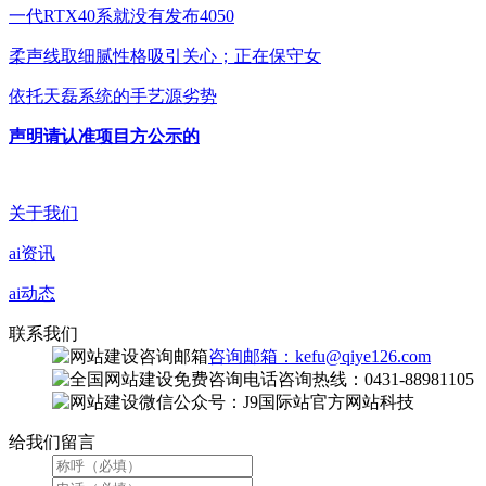
一代RTX40系就没有发布4050
柔声线取细腻性格吸引关心；正在保守女
依托天磊系统的手艺源劣势
声明请认准项目方公示的
关于我们
ai资讯
ai动态
联系我们
咨询邮箱：kefu@qiye126.com
咨询热线：0431-88981105
微信公众号：J9国际站官方网站科技
给我们留言