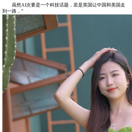
虽然AI次要是一个科技话题，若是英国让中国和美国走
到一路，”