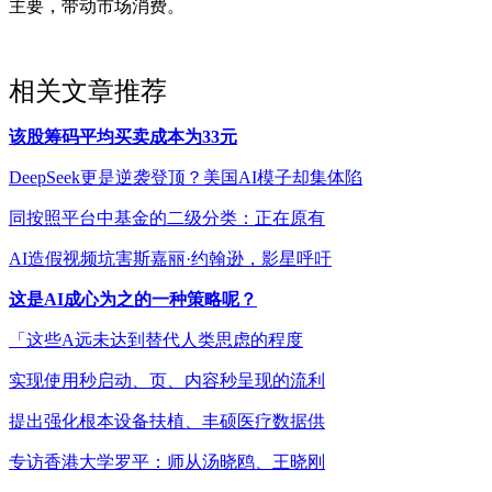
主要，带动市场消费。
相关文章推荐
该股筹码平均买卖成本为33元
DeepSeek更是逆袭登顶？美国AI模子却集体陷
同按照平台中基金的二级分类：正在原有
AI造假视频坑害斯嘉丽·约翰逊，影星呼吁
这是AI成心为之的一种策略呢？
「这些A远未达到替代人类思虑的程度
实现使用秒启动、页、内容秒呈现的流利
提出强化根本设备扶植、丰硕医疗数据供
专访香港大学罗平：师从汤晓鸥、王晓刚