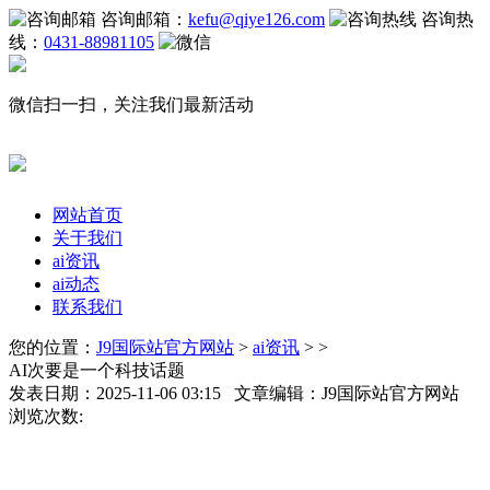
咨询邮箱：
kefu@qiye126.com
咨询热
线：
0431-88981105
微信扫一扫，关注我们最新活动
网站首页
关于我们
ai资讯
ai动态
联系我们
您的位置：
J9国际站官方网站
>
ai资讯
> >
AI次要是一个科技话题
发表日期：2025-11-06 03:15 文章编辑：J9国际站官方网站
浏览次数: